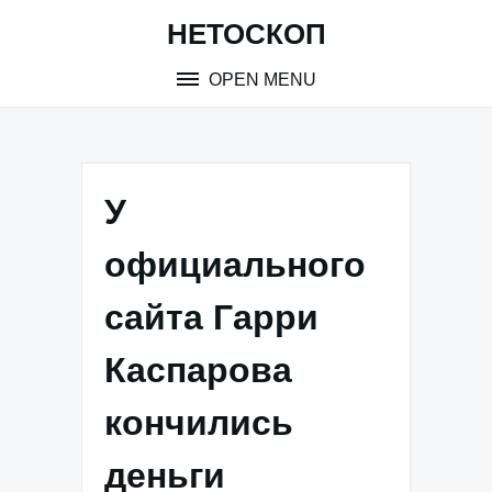
Skip
НЕТОСКОП
to
content
OPEN MENU
У
официального
сайта Гарри
Каспарова
кончились
деньги