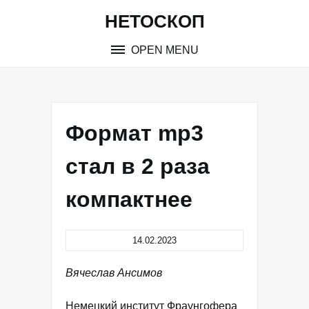
Skip
НЕТОСКОП
to
content
OPEN MENU
Формат mp3
стал в 2 раза
компактнее
14.02.2023
Вячеслав Ансимов
Немецкий институт Фраунгофера