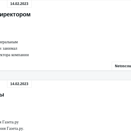
14.02.2023
директором
енеральным
н занимал
ектора компании
Netoscou
14.02.2023
ны
 Газета.ру
ия Газета.ру.