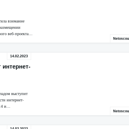
тила взимание
 размещении
ового веб-проекта…
Netoscou
14.02.2023
 интернет-
кладом выступит
сти интернет-
 14 и…
Netoscou
14.02.2023