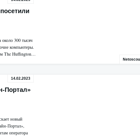
 посетили
 около 300 тысяч
бочие компьютеры.
м The Huffington…
Netoscou
14.02.2023
н-Портал»
скает новый
йн-Портал»,
нтам оператора