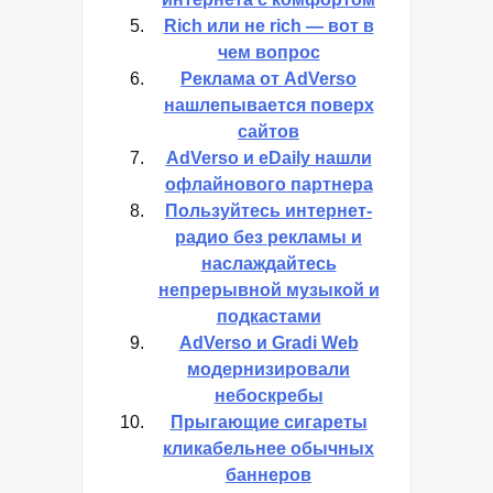
Rich или не rich — вот в
чем вопрос
Реклама от AdVerso
нашлепывается поверх
сайтов
AdVerso и eDaily нашли
офлайнового партнера
Пользуйтесь интернет-
радио без рекламы и
наслаждайтесь
непрерывной музыкой и
подкастами
AdVerso и Gradi Web
модернизировали
небоскребы
Прыгающие сигареты
кликабельнее обычных
баннеров