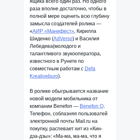
ящика всего один раз. Но одного
раза вполне достаточно, чтобы в
полной мере оценить всю глубину
замысла создателей ролика —
«
АИР «Манифест»
, Кирилла
Шиденко (
AdVerso
) и Василия
Лебедева(молодого и
талантливого звукооператора,
известного в Рунете по
совместным работам с
Defa
Kreativeburo
).
В ролике обыгрывается название
новой модели мобильника от
компании Benefon —
Benefon Q
.
Телефон, соблазняя пользоватей
электронной почты Mail.ru на
покупку, распевает хит из «Кин-
дза-дзы»: «Ма-ма, ма-ма, что я