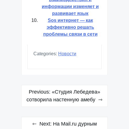
информации изменяет и
развивает язык
Sos интернет — как
эффективно решать
проблемы связи в сети
Categories:
Новости
Навигация
Previous:
«Студия Лебедева»
по
сотворила настенную амебу
записям
Next:
На Mail.ru дурным