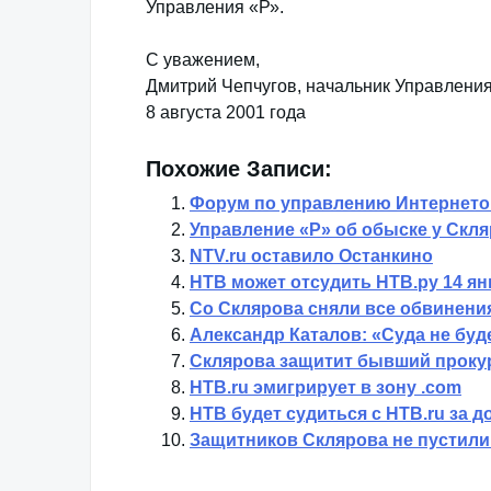
Управления «Р».
С уважением,
Дмитрий Чепчугов, начальник Управлени
8 августа 2001 года
Похожие Записи:
Форум по управлению Интернетом
Управление «Р» об обыске у Скля
NTV.ru оставило Останкино
НТВ может отсудить НТВ.ру 14 ян
Со Склярова сняли все обвинени
Александр Каталов: «Суда не буд
Склярова защитит бывший проку
НТВ.ru эмигрирует в зону .com
НТВ будет судиться с HTB.ru за д
Защитников Склярова не пустили