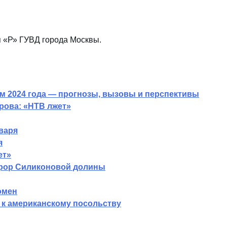
я «Р» ГУВД города Москвы.
 2024 года — прогнозы, вызовы и перспективы
рова: «НТВ лжет»
варя
я
ет»
рор Силиконовой долины
омен
 к американскому посольству