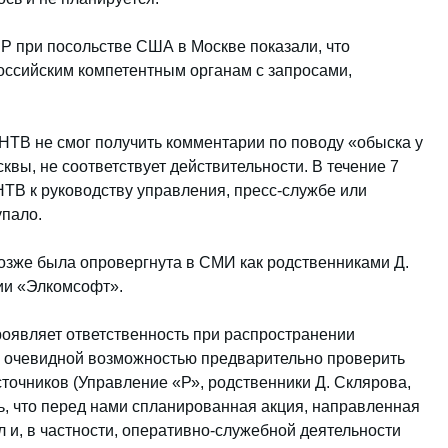
БР при посольстве США в Москве показали, что
оссийским компетентным органам с запросами,
 НТВ не смог получить комментарии по поводу «обыска у
вы, не соответствует действительности. В течение 7
НТВ к руководству управления, пресс-службе или
упало.
озже была опровергнута в СМИ как родственниками Д.
ии «Элкомсофт».
роявляет ответственность при распространении
ь очевидной возможностью предварительно проверить
точников (Управление «Р», родственники Д. Склярова,
, что перед нами спланированная акция, направленная
 и, в частности, оперативно-служебной деятельности