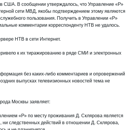
 в США. В сообщении утверждалось, что Управление «Р»
терной сети МВД, якобы подтверждением этому являются
служебного пользования. Получить в Управлении «Р»
альные комментарии корреспонденту НТВ не удалось.
рвере НТВ в сети Интернет.
ривело к их тиражированию в ряде СМИ и электронных
информация без каких-либо комментариев и опровержений
поздних выпусках телевизионных новостей тема не
рода Москвы заявляет:
влением «Р» по месту проживания Д. Склярова является
 ни следственных действий в отношении Д. Склярова,
ось и не планируется.