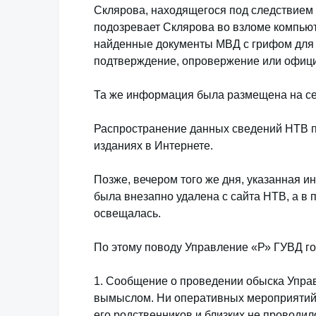
Склярова, находящегося под следствием
подозревает Склярова во взломе компью
найденные документы МВД с грифом для 
подтверждение, опровержение или офици
Та же информация была размещена на се
Распространение данных сведений НТВ п
изданиях в Интернете.
Позже, вечером того же дня, указанная 
была внезапно удалена с сайта НТВ, а в 
освещалась.
По этому поводу Управление «Р» ГУВД го
1. Сообщение о проведении обыска Упра
вымыслом. Ни оперативных мероприятий,
его родственников и близких не проводил