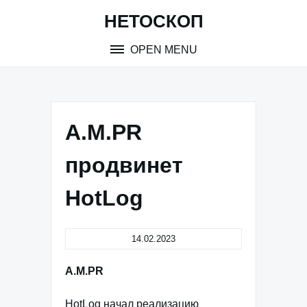
Skip
НЕТОСКОП
to
content
OPEN MENU
A.M.PR
продвинет
HotLog
14.02.2023
A.M.PR
HotLog начал реализацию