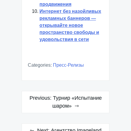
продвижения
Интернет без назойливых
рекламных баннеров —
открывайте новое
пространство свободы и
удовольствия в сети
Categories:
Пресс-Релизы
Навигация
Previous:
Турнир «Испытание
по
шаром»
записям
Next:
Агентство Imageland