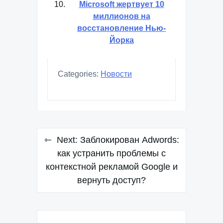
Microsoft жертвует 10
миллионов на
восстановление Нью-
Йорка
Categories:
Новости
Навигация
Next:
Заблокирован Adwords:
по
как устранить проблемы с
контекстной рекламой Google и
записям
вернуть доступ?