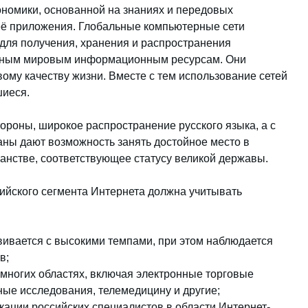
омики, основанной на знаниях и передовых
 её приложения. Глобальные компьютерные сети
для получения, хранения и распространения
омным мировым информационным ресурсам. Они
ому качеству жизни. Вместе с тем использование сетей
шиеся.
тороны, широкое распространение русского языка, а с
аны дают возможность занять достойное место в
стве, соответствующее статусу великой державы.
сийского сегмента Интернета должна учитывать
вивается с высокими темпами, при этом наблюдается
в;
 многих областях, включая электронные торговые
ные исследования, телемедицину и другие;
ации российских специалистов в области Интернет-