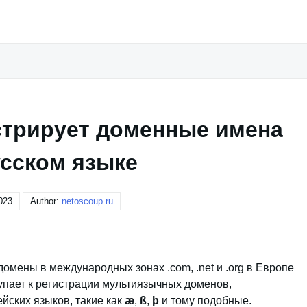
стрирует доменные имена
усском языке
023
Author:
netoscoup.ru
мены в международных зонах .com, .net и .org в Европе
тупает к регистрации мультиязычных доменов,
ских языков, такие как
æ
,
ß
,
þ
и тому подобные.