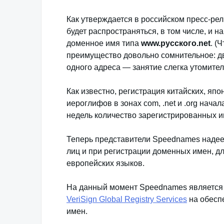
Как утверждается в российском пресс-ре
будет распространяться, в том числе, и н
доменное имя типа
www.русского.net
. (
преимущество довольно сомнительное: дв
одного адреса — занятие слегка утомител
Как известно, регистрация китайских, яп
иероглифов в зонах com, .net и .org нача
недель количество зарегистрированных им
Теперь представители Speednames надеет
лиц и при регистрации доменных имен, д
европейских языков.
На данный момент Speednames является 
VeriSign Global Registry Services
на обесп
имен.