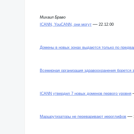
Михаил Браво
—
ICANN, YouCANN, они могут
22.12.00
Домены в новых зонах выдаются только по предва
Всемирная организация здравоохранения борется з
ICANN утвердил 7 новых доменов первого уровня