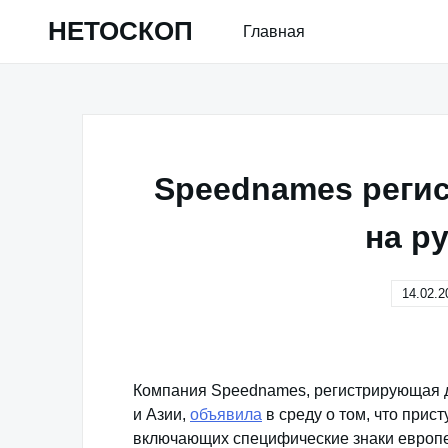
Skip
НЕТОСКОП
Главная
to
content
Speednames реги
на р
14.02.2
Компания Speednames, регистрирующая до
и Азии,
объявила
в среду о том, что прис
включающих специфические знаки европей