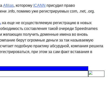
ма
Afilias
, которому
ICANN
присудил право
 .info, помимо уже регистрируемых com, .net, .org.
ь
на еще не осуществляемую регистрацию в новых
 Необходимость составления такой очереди Speednames
 желающих получить доменные имена во вновь
 компание берут огромные деньги за так называемую
считает подобную практику абсурдной, компания решила
гестрироваться, при этом за сам факт вставания в