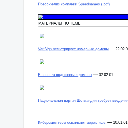
Пресс-релиз компании Speednames (.pdf)
МАТЕРИАЛЫ ПО ТЕМЕ
—
VeriSign регистрирует номерные домены
22.02.0
—
В зоне .ru подешевели домены
02.02.01
Национальная партия Шотландии требует введения
—
Киберсквоттеры осваивают иероглифы
10.01.01