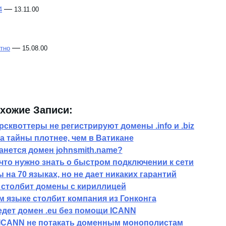
15.11.00
—
4
13.11.00
—
тно
15.08.00
хожие Записи:
сквоттеры не регистрируют домены .info и .biz
а тайны плотнее, чем в Ватикане
анется домен johnsmith.name?
 что нужно знать о быстром подключении к сети