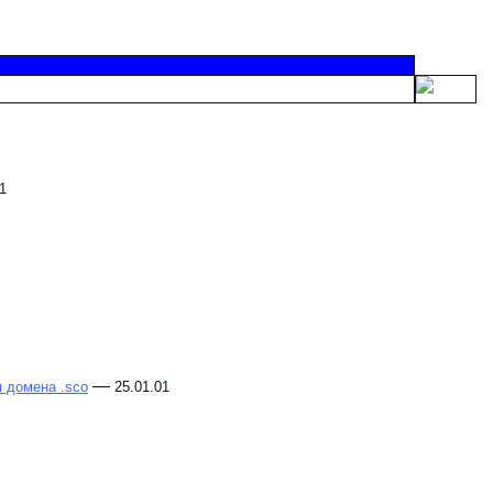
1
—
 домена .sco
25.01.01