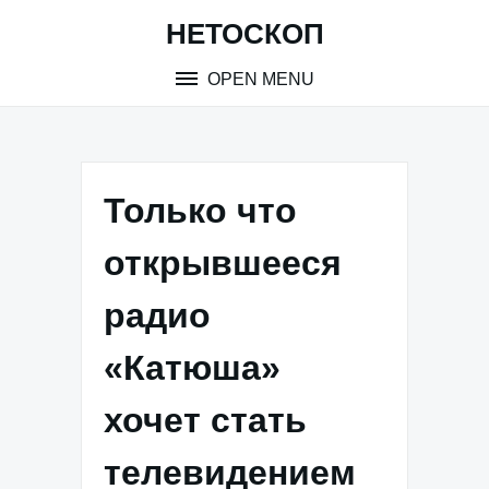
Skip
НЕТОСКОП
to
content
OPEN MENU
Только что
открывшееся
радио
«Катюша»
хочет стать
телевидением