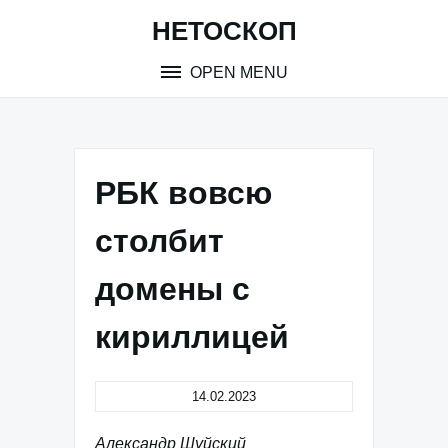
Skip
НЕТОСКОП
to
content
OPEN MENU
РБК вовсю
столбит
домены с
кириллицей
14.02.2023
Александр Шуйский