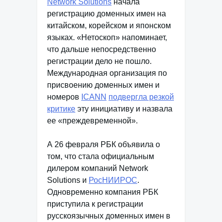
Network Solutions
начала
регистрацию доменных имен на
китайском, корейском и японском
языках. «Нетоскоп» напоминает,
что дальше непосредственно
регистрации дело не пошло.
Международная организация по
присвоению доменных имен и
номеров
ICANN
подвергла резкой
критике
эту инициативу и назвала
ее «преждевременной».
А 26 февраля РБК объявила о
том, что стала официальным
дилером компаний Network
Solutions и
РосНИИРОС
.
Одновременно компания РБК
приступила к регистрации
русскоязычных доменных имен в