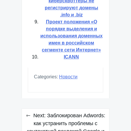
киберсквоттеры не
регистрируют домены
.info и .biz
Проект положения «О
порядке выделения и
использования доменных
имен в российском
сегменте сети Интернет»
ICANN
Categories:
Новости
Навигация
Next:
Заблокирован Adwords:
по
как устранить проблемы с