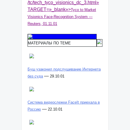
/tc/tech_tyco_visionics_dc_3.html»
TARGET=»_blank»>
Tyco to Market
Visionics Face-Recognition System —
Reuters, 01.11.01
МАТЕРИАЛЫ ПО ТЕМЕ
Буш узаконил подслушивание Интернета
—
без суда
29.10.01
Система видеослежки FaceIt приехала в
—
Россию
22.10.01