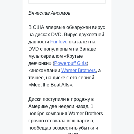
Вячеслав Ансимов
В США впервые обнаружен вирус
на дисках DVD. Вирус двухлетней
давности
Funlove
оказался на
DVD с популярным на Западе
мультсериалом «Крутые
девчонки» (
Powerpuff Girls
)
кинокомпании
Warner Brothers
, а
точнее, на диске с его серией
«Meet the Beat Alls».
Диски поступили в продажу в
Америке две недели назад. 1
ноября компания Warner Brothers
срочно отозвала всю партию,
пообещав возместить убытки и