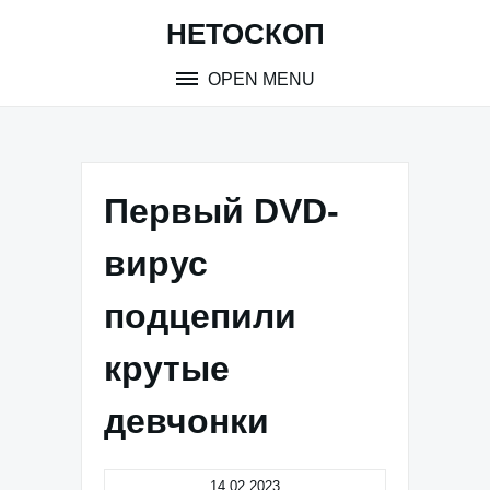
Skip
НЕТОСКОП
to
content
OPEN MENU
Первый DVD-
вирус
подцепили
крутые
девчонки
14.02.2023