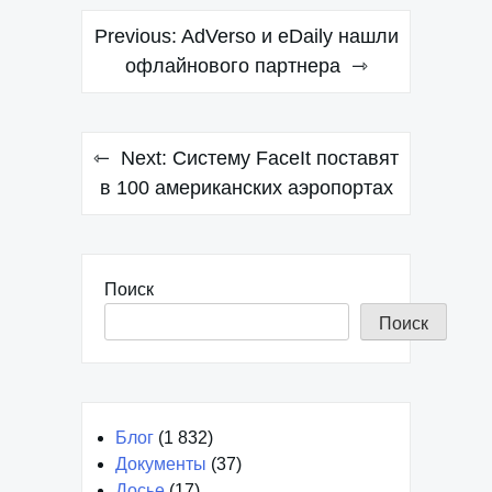
Навигация
Previous:
AdVerso и eDaily нашли
по
офлайнового партнера
записям
Next:
Систему FaceIt поставят
в 100 американских аэропортах
Поиск
Поиск
Блог
(1 832)
Документы
(37)
Досье
(17)