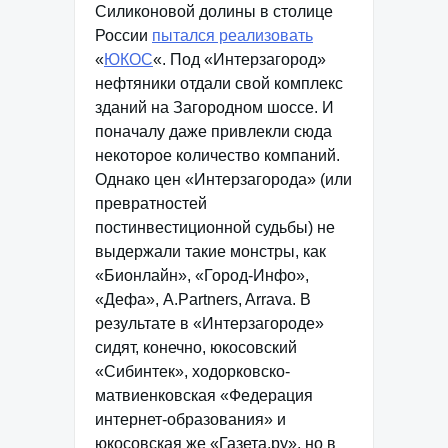
Силиконовой долины в столице
России
пытался реализовать
«
ЮКОС
«. Под «Интерзагород»
нефтяники отдали свой комплекс
зданий на Загородном шоссе. И
поначалу даже привлекли сюда
некоторое количество компаний.
Однако цен «Интерзагорода» (или
превратностей
постинвестиционной судьбы) не
выдержали такие монстры, как
«Бионлайн», «Город-Инфо»,
«Дефа», A.Partners, Arrava. В
результате в «Интерзагороде»
сидят, конечно, юкосовский
«Сибинтек», ходорковско-
матвиенковская «Федерация
интернет-образования» и
юкосовская же «Газета.ру», но в