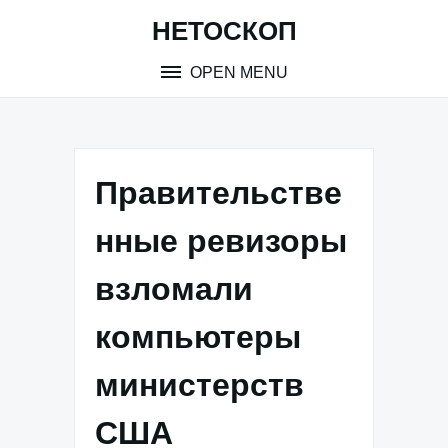
Skip
НЕТОСКОП
to
content
OPEN MENU
Правительстве
нные ревизоры
взломали
компьютеры
министерств
США