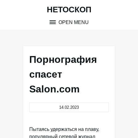
Skip
НЕТОСКОП
to
content
OPEN MENU
Порнография
спасет
Salon.com
14.02.2023
Пытаясь удержаться на плаву,
популярный сетевой журнал