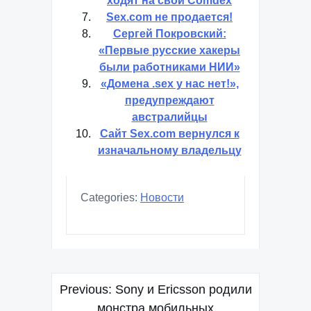
ходят на свой Comdex
Sex.com не продается!
Сергей Покровский:
«Первые русские хакеры
были работниками НИИ»
«Домена .sex у нас нет!»,
предупреждают
австралийцы
Сайт Sex.com вернулся к
изначальному владельцу
Categories:
Новости
Навигация
Previous:
Sony и Ericsson родили
по
монстра мобильных