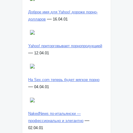
Доброе имя для Yahoo! дороже порно-
—
долларов
16.04.01
Yahoo! приторговывает порнопродукцией
—
12.04.01
На Sex.com теперь будет мягкое порно
—
04.04.01
NakedNews по-итальянски —
—
профессионально и элегантно
02.04.01