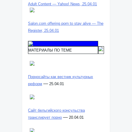
Adult Content — Yahoo! News, 25.04.01
Salon.com offering porn to stay alive — The
Register, 25.04.01
МАТЕРИАЛЫ ПО ТЕМЕ
Порносайты как вестник культурных
—
реформ
25.04.01
Сайт бельгийского консульства
—
транслирует порно
20.04.01