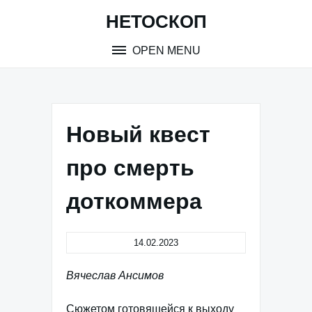
Skip
НЕТОСКОП
to
content
OPEN MENU
Новый квест
про смерть
доткоммера
14.02.2023
Вячеслав Ансимов
Сюжетом готовящейся к выходу