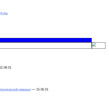
 Куба
02.08.01
—
 технической немощи
15.06.01