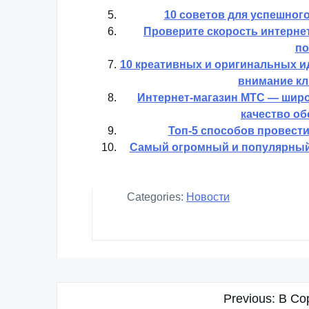
10 советов для успешног
Проверите скорость интернет
по
10 креативных и оригинальных и
внимание кл
Интернет-магазин МТС — широк
качество об
Топ-5 способов провести
Самый огромный и популярный и
Categories:
Новости
Навигация
Previous:
В Со