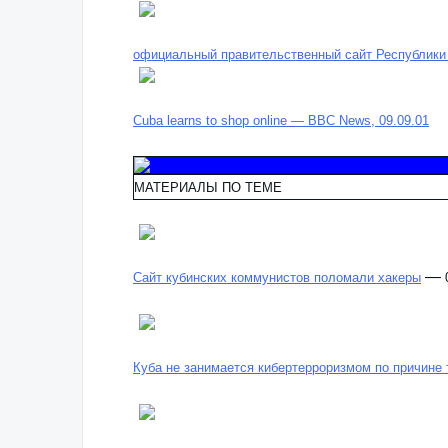
официальный правительственный сайт Республики
Cuba learns to shop online — BBC News, 09.09.01
МАТЕРИАЛЫ ПО ТЕМЕ
—
Сайт кубинских коммунистов поломали хакеры
Куба не занимается кибертерроризмом по причине