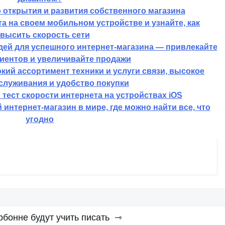
о открытия и развития собственного магазина
а на своем мобильном устройстве и узнайте, как
высить скорость сети
дей для успешного интернет-магазина — привлекайте
иентов и увеличивайте продажи
ий ассортимент техники и услуги связи, высокое
служивания и удобство покупки
 тест скорости интернета на устройствах iOS
нтернет-магазин в мире, где можно найти все, что
угодно
рбонне будут учить писать