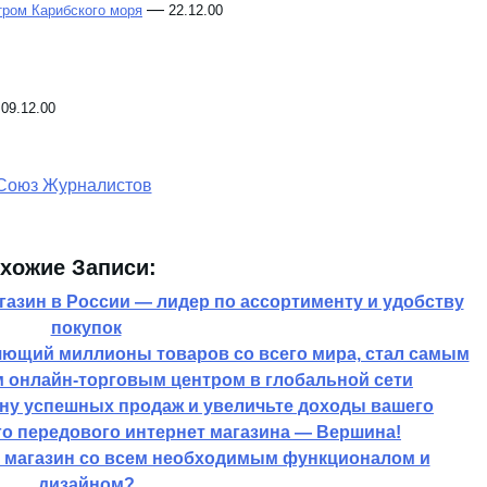
—
ром Карибского моря
22.12.00
—
09.12.00
хожие Записи:
азин в России — лидер по ассортименту и удобству
покупок
яющий миллионы товаров со всего мира, стал самым
 онлайн-торговым центром в глобальной сети
лну успешных продаж и увеличьте доходы вашего
о передового интернет магазина — Вершина!
т магазин со всем необходимым функционалом и
дизайном?