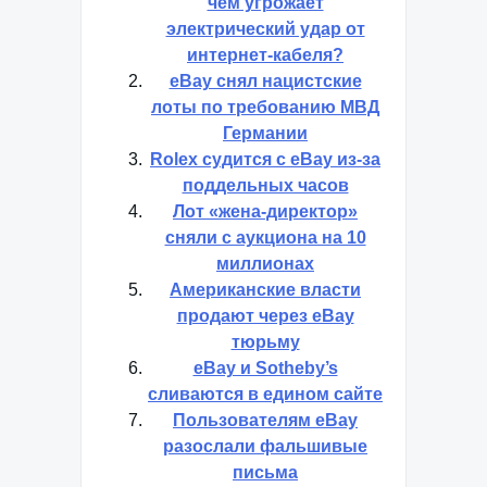
чем угрожает
электрический удар от
интернет-кабеля?
eBay снял нацистские
лоты по требованию МВД
Германии
Rolex судится с eBay из-за
поддельных часов
Лот «жена-директор»
сняли с аукциона на 10
миллионах
Американские власти
продают через eBay
тюрьму
eBay и Sotheby’s
сливаются в едином сайте
Пользователям eBay
разослали фальшивые
письма