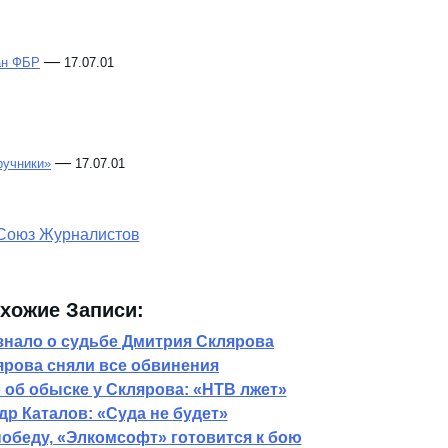
—
ан ФБР
17.07.01
—
ручники»
17.07.01
хожие Записи:
знало о судьбе Дмитрия Склярова
ярова сняли все обвинения
 об обыске у Склярова: «НТВ лжет»
др Каталов: «Суда не будет»
победу, «Элкомсофт» готовится к бою