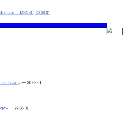
n Web music — MSNBC, 30.08.01
—
 посольству
30.08.01
—
офт»
29.08.01