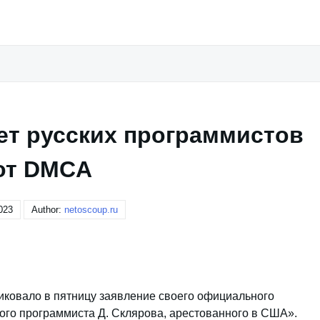
ет русских программистов
от DMCA
023
Author:
netoscoup.ru
иковало в пятницу заявление своего официального
кого программиста Д. Склярова, арестованного в США».