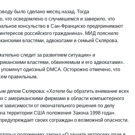
воду было сделано месяц назад. Тогда
 что осведомлено о случившемся и заверило, что
еральное консульство в Сан-Франциско предпринимают
 интересов российского гражданина». МИД пояснило
иканскими властями, адвокатами и семьей Склярова.
мательно следит за развитием ситуации» и
риканскими властями, обвиняемым и его адвокатами».
и упомянут одиозный DMCA. Осторожно отмечено, что
всем правильным.
ным делом Склярова: «Хотели бы обратить внимание всех
их с американскими фирмами в области компьютерного
не зависимости от окончательного решения по делу
 на территории США положения Закона 1998 года».
предупреждает своих сограждан о возможной опасности.
оторых положениях закона «О защите авторских прав в