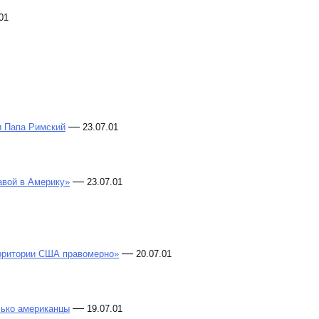
01
—
и Папа Римский
23.07.01
—
авой в Америку»
23.07.01
—
ерритории США правомерно»
20.07.01
—
лько американцы
19.07.01