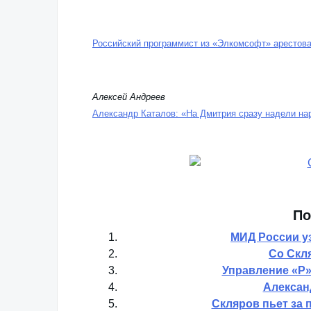
Российский программист из «Элкомсофт» арестов
Алексей Андреев
Александр Каталов: «На Дмитрия сразу надели на
По
МИД России у
Со Скл
Управление «Р»
Алексан
Скляров пьет за 