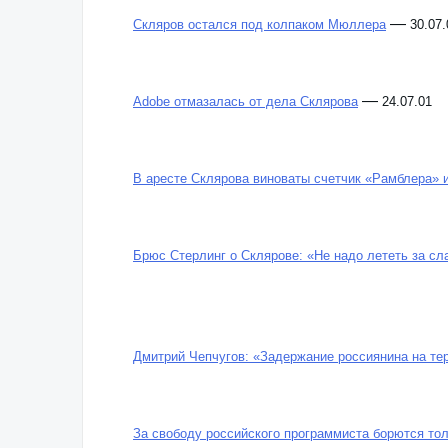
—
Скляров остался под колпаком Мюллера
30.07.
—
Adobe отмазалась от дела Склярова
24.07.01
В аресте Склярова виноваты счетчик «Рамблера» 
Брюс Стерлинг о Склярове: «Не надо лететь за сл
Дмитрий Чепчугов: «Задержание россиянина на т
За свободу российского программиста борются то