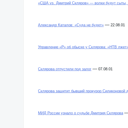
«США vs. Дмитрий Скляров» — волки будут сыты,
—
Александр Каталов: «Суда не будет»
22.08.01
Управление «Р» об обыске у Склярова: «НТВ лжет
—
Склярова отпустили под залог
07.08.01
Склярова защитит бывший прокурор Силиконовой 
МИД России узнало о судьбе Дмитрия Склярова