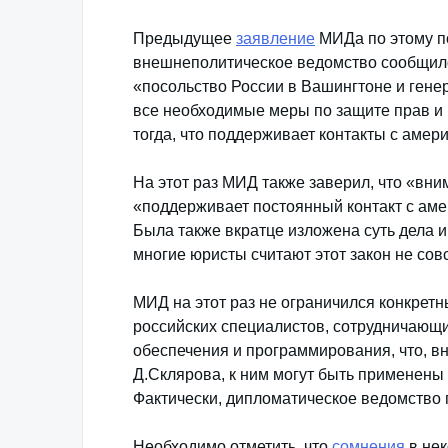
Предыдущее
заявление
МИДа по этому по
внешнеполитическое ведомство сообщило,
«посольство России в Вашингтоне и ген
все необходимые меры по защите прав и
тогда, что поддерживает контакты с амер
На этот раз МИД также заверил, что «вни
«поддерживает постоянный контакт с аме
Была также вкратце изложена суть дела 
многие юристы считают этот закон не со
МИД на этот раз не ограничился конкрет
российских специалистов, сотрудничающ
обеспечения и программирования, что, в
Д.Склярова, к ним могут быть применены
Фактически, дипломатическое ведомство 
Необходимо отметить, что
сомнения
в нек