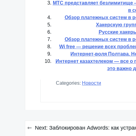
МТС представляет безлимитище 
в 
Обзор платежных систем в р
Хакерскую груп
Русские хакер
Обзор платежных систем в р
Wi free — решение всех пробл
Интернет-воля Полтава. Н
Интернет казахтелеком — все о 
это важно 
Categories:
Новости
Навигация
Next:
Заблокирован Adwords: как устра