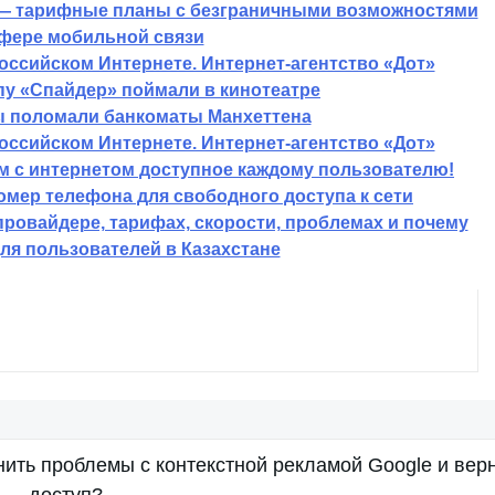
— тарифные планы с безграничными возможностями
сфере мобильной связи
оссийском Интернете. Интернет-агентство «Дот»
пу «Спайдер» поймали в кинотеатре
ы поломали банкоматы Манхеттена
оссийском Интернете. Интернет-агентство «Дот»
ем с интернетом доступное каждому пользователю!
омер телефона для свободного доступа к сети
провайдере, тарифах, скорости, проблемах и почему
для пользователей в Казахстане
нить проблемы с контекстной рекламой Google и вер