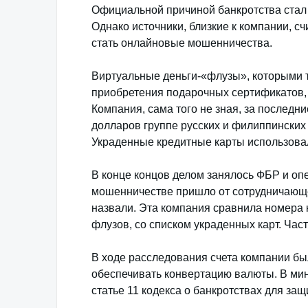
Официальной причиной банкротства стал 
Однако источники, близкие к компании, сч
стать онлайновые мошенничества.
Виртуальные деньги-«флузы», которыми т
приобретения подарочных сертификатов, 
Компания, сама того не зная, за последн
долларов группе русских и филиппинских
Украденные кредитные карты использовал
В конце концов делом занялось ФБР и оп
мошенничестве пришло от сотрудничающе
назвали. Эта компания сравнила номера к
флузов, со списком украденных карт. Час
В ходе расследования счета компании б
обеспечивать конвертацию валюты. В мин
статье 11 кодекса о банкротствах для за