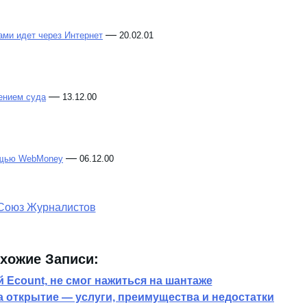
—
ами идет через Интернет
20.02.01
—
ением суда
13.12.00
—
мощью WebMoney
06.12.00
хожие Записи:
 Ecount, не смог нажиться на шантаже
 открытие — услуги, преимущества и недостатки