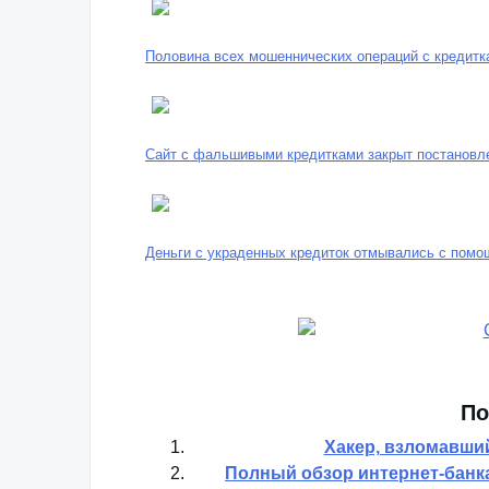
Половина всех мошеннических операций с кредитк
Сайт с фальшивыми кредитками закрыт постановл
Деньги с украденных кредиток отмывались с по
По
Хакер, взломавший
Полный обзор интернет-банка