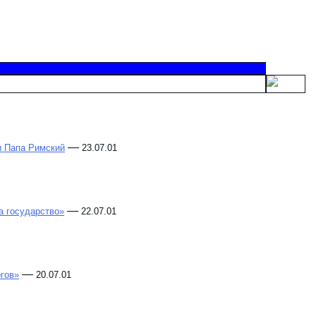
—
и Папа Римский
23.07.01
—
а государство»
22.07.01
—
гов»
20.07.01