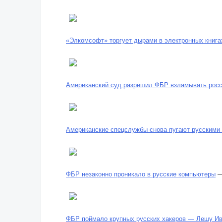
«Элкомсофт» торгует дырами в электронных книг
Американский суд разрешил ФБР взламывать рос
Американские спецслужбы снова пугают русскими
ФБР незаконно проникало в русские компьютеры
ФБР поймало крупных русских хакеров — Лешу Ив