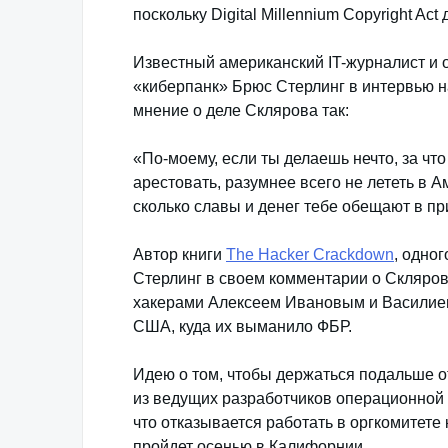
поскольку Digital Millennium Copyright A
Известный американский IT-журналист и 
«киберпанк» Брюс Стерлинг в интервью 
мнение о деле Склярова так:
«По-моему, если ты делаешь нечто, за чт
арестовать, разумнее всего не лететь в А
сколько славы и денег тебе обещают в п
Автор книги
The Hacker Crackdown
, одно
Стерлинг в своем комментарии о Скляро
хакерами Алексеем Ивановым и Василие
США, куда их выманило ФБР.
Идею о том, чтобы держаться подальше о
из ведущих разработчиков операционной 
что отказывается работать в оргкомитет
пройдет осенью в Калифорнии.