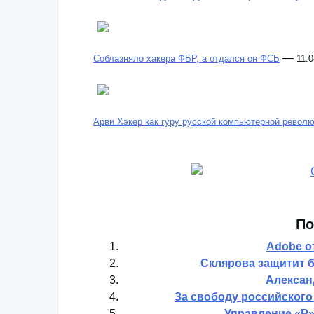
—
Соблазняло хакера ФБР, а отдался он ФСБ
11.0
Арви Хэкер как гуру русской компьютерной револ
По
Adobe о
Склярова защитит 
Алексан
За свободу российског
Управление «Р»