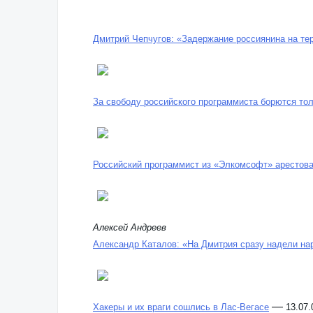
Дмитрий Чепчугов: «Задержание россиянина на т
За свободу российского программиста борются то
Российский программист из «Элкомсофт» арестов
Алексей Андреев
Александр Каталов: «На Дмитрия сразу надели на
—
Хакеры и их враги сошлись в Лас-Вегасе
13.07.