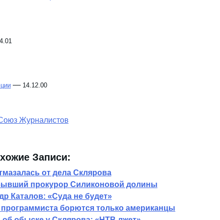
4.01
—
юции
14.12.00
хожие Записи:
тмазалась от дела Склярова
бывший прокурор Силиконовой долины
др Каталов: «Суда не будет»
о программиста борются только американцы
 об обыске у Склярова: «НТВ лжет»