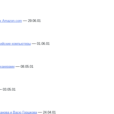
—
ах Amazon.com
29.06.01
—
сийские компьютеры
01.06.01
—
 хакерами
08.05.01
—
03.05.01
—
анова и Васю Горшкова
24.04.01