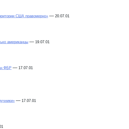
—
ерритории США правомерно»
20.07.01
—
лько американцы
19.07.01
—
ан ФБР
17.07.01
—
ручники»
17.07.01
01