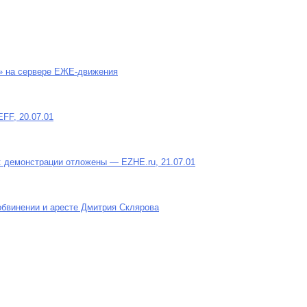
» на сервере ЕЖЕ-движения
 EFF, 20.07.01
 демонстрации отложены — EZHE.ru, 21.07.01
бвинении и аресте Дмитрия Склярова