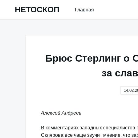
Skip
НЕТОСКОП
Главная
to
content
Брюс Стерлинг о С
за сла
14.02.2
Алексей Андреев
В комментариях западных специалистов 
Склярова все чаще звучит мнение, что з