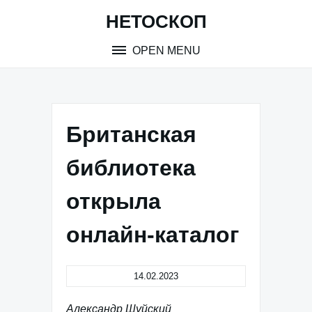
Skip
НЕТОСКОП
to
content
OPEN MENU
Британская
библиотека
открыла
онлайн-каталог
14.02.2023
Александр Шуйский