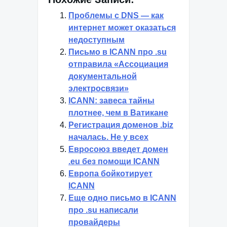
Проблемы с DNS — как
интернет может оказаться
недоступным
Письмо в ICANN про .su
отправила «Ассоциация
документальной
электросвязи»
ICANN: завеса тайны
плотнее, чем в Ватикане
Регистрация доменов .biz
началась. Не у всех
Евросоюз введет домен
.eu без помощи ICANN
Европа бойкотирует
ICANN
Еще одно письмо в ICANN
про .su написали
провайдеры