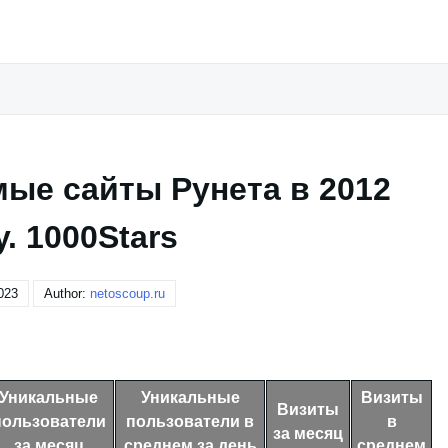
ые сайты Рунета в 2012
у. 1000Stars
023
Author:
netoscoup.ru
Уникальные
Уникальные
Визиты
Визиты
пользователи
пользователи в
в
за месяц
за месяц
среднем за день
среднем