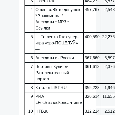
3
Газета.Ru
484,272
6,577
4
Omen.ru: Фото девушек
457,767
2,548
* Знакомства *
Анекдоты * MP3 *
Ссылки
5
— Fomenko.Ru: супер-
400,590
22,276
игра «эро-ПОЦЕЛУЙ»
—
6
Анекдоты из России
367,660
6,597
7
Чертовы Кулички —
361,613
2,376
Развлекательный
портал
8
Каталог LIST.RU
355,223
1,946
9
РИА
326,614
11,635
«РосБизнесКонсалтинг»
10
НТВ.ru
312,214
2,512