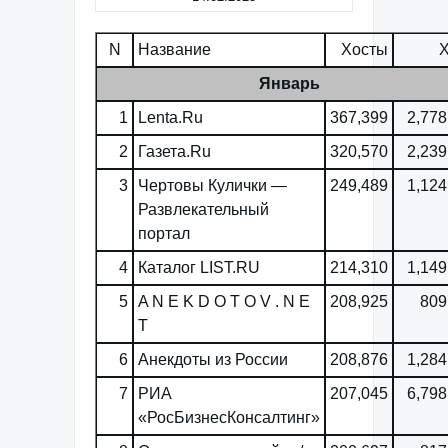
N
Название
Хосты
Январь
1
Lenta.Ru
367,399
2,778
2
Газета.Ru
320,570
2,239
3
Чертовы Кулички —
249,489
1,124
Развлекательный
портал
4
Каталог LIST.RU
214,310
1,149
5
A N E K D O T O V . N E
208,925
809
T
6
Анекдоты из России
208,876
1,284
7
РИА
207,045
6,798
«РосБизнесКонсалтинг»