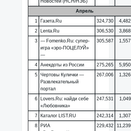
Новостей (НСН/НЭБ)
Апрель
1
Газета.Ru
324,730
4,482
2
Lenta.Ru
306,530
3,868
3
— Fomenko.Ru: супер-
305,587
1,557
игра «эро-ПОЦЕЛУЙ»
—
4
Анекдоты из России
275,265
5,950
5
Чертовы Кулички —
267,006
1,326
Развлекательный
портал
6
Lovers.Ru: найди себе
247,531
1,049
«Любовника»
7
Каталог LIST.RU
242,314
1,307
8
РИА
229,432
11,239