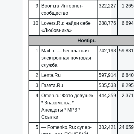
9
Boom.ru Интернет-
322,227
1,265
сообщество
10
Lovers.Ru: найди себе
288,776
6,694
«Любовника»
Ноябрь
1
Mail.ru — бесплатная
742,193
59,831
электронная почтовая
служба
2
Lenta.Ru
597,914
6,840
3
Газета.Ru
535,538
8,295
4
Omen.ru: Фото девушек
444,359
2,371
* Знакомства *
Анекдоты * MP3 *
Ссылки
5
— Fomenko.Ru: супер-
382,421
24,659