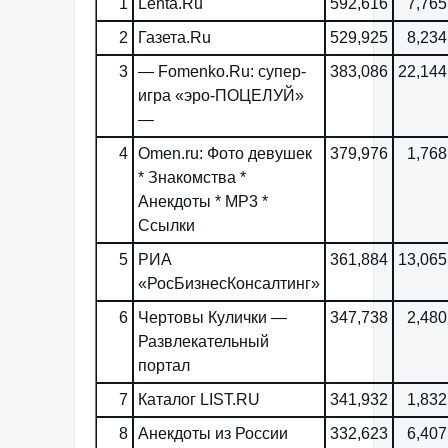
1
Lenta.Ru
592,616
7,765
2
Газета.Ru
529,925
8,234
3
— Fomenko.Ru: супер-
383,086
22,144
игра «эро-ПОЦЕЛУЙ»
—
4
Omen.ru: Фото девушек
379,976
1,768
* Знакомства *
Анекдоты * MP3 *
Ссылки
5
РИА
361,884
13,065
«РосБизнесКонсалтинг»
6
Чертовы Кулички —
347,738
2,480
Развлекательный
портал
7
Каталог LIST.RU
341,932
1,832
8
Анекдоты из России
332,623
6,407