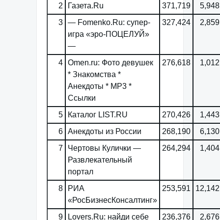
2
Газета.Ru
371,719
5,948
3
— Fomenko.Ru: супер-
327,424
2,859
игра «эро-ПОЦЕЛУЙ»
—
4
Omen.ru: Фото девушек
276,618
1,012
* Знакомства *
Анекдоты * MP3 *
Ссылки
5
Каталог LIST.RU
270,426
1,443
6
Анекдоты из России
268,190
6,130
7
Чертовы Кулички —
264,294
1,404
Развлекательный
портал
8
РИА
253,591
12,142
«РосБизнесКонсалтинг»
9
Lovers.Ru: найди себе
236,376
2,676