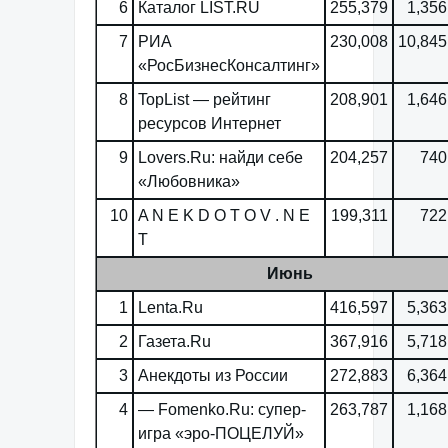
6
Каталог LIST.RU
255,379
1,356
7
РИА
230,008
10,845
«РосБизнесКонсалтинг»
8
TopList — рейтинг
208,901
1,646
ресурсов Интернет
9
Lovers.Ru: найди себе
204,257
740
«Любовника»
10
A N E K D O T O V . N E
199,311
722
T
Июнь
1
Lenta.Ru
416,597
5,363
2
Газета.Ru
367,916
5,718
3
Анекдоты из России
272,883
6,364
4
— Fomenko.Ru: супер-
263,787
1,168
игра «эро-ПОЦЕЛУЙ»