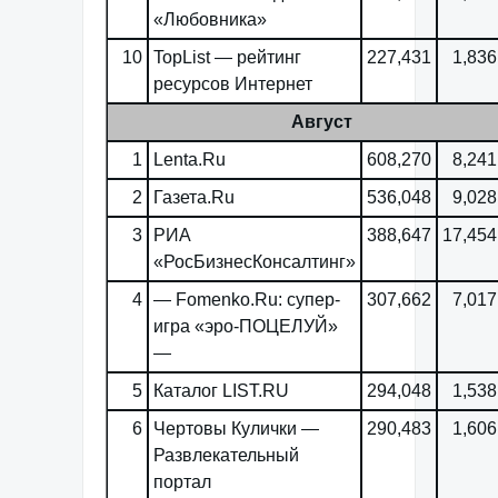
«Любовника»
10
TopList — рейтинг
227,431
1,836
ресурсов Интернет
Август
1
Lenta.Ru
608,270
8,241
2
Газета.Ru
536,048
9,028
3
РИА
388,647
17,454
«РосБизнесКонсалтинг»
4
— Fomenko.Ru: супер-
307,662
7,017
игра «эро-ПОЦЕЛУЙ»
—
5
Каталог LIST.RU
294,048
1,538
6
Чертовы Кулички —
290,483
1,606
Развлекательный
портал