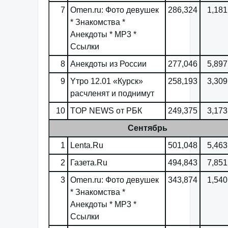
7
Omen.ru: Фото девушек
286,324
1,181
* Знакомства *
Анекдоты * MP3 *
Ссылки
8
Анекдоты из России
277,046
5,897
9
Yтро 12.01 «Курск»
258,193
3,309
расчленят и поднимут
10
TOP NEWS от РБК
249,375
3,173
Сентябрь
1
Lenta.Ru
501,048
5,463
2
Газета.Ru
494,843
7,851
3
Omen.ru: Фото девушек
343,874
1,540
* Знакомства *
Анекдоты * MP3 *
Ссылки