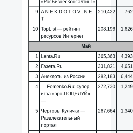
«РосБизнесКонсалтинг»
9
A N E K D O T O V . N E
210,422
762
T
10
TopList — рейтинг
208,196
1,626
ресурсов Интернет
Май
1
Lenta.Ru
365,363
4,393
2
Газета.Ru
331,821
4,651
3
Анекдоты из России
282,183
6,444
4
— Fomenko.Ru: супер-
272,730
1,249
игра «эро-ПОЦЕЛУЙ»
—
5
Чертовы Кулички —
267,664
1,340
Развлекательный
портал