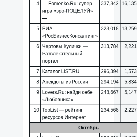
4
— Fomenko.Ru: супер-
337,842
16,135
игра «эро-ПОЦЕЛУЙ»
—
5
РИА
323,018
13,259
«РосБизнесКонсалтинг»
6
Чертовы Кулички —
313,784
2,221
Развлекательный
портал
7
Каталог LIST.RU
296,394
1,573
8
Анекдоты из России
294,194
5,834
9
Lovers.Ru: найди себе
243,667
5,147
«Любовника»
10
TopList — рейтинг
234,568
2,227
ресурсов Интернет
Октябрь