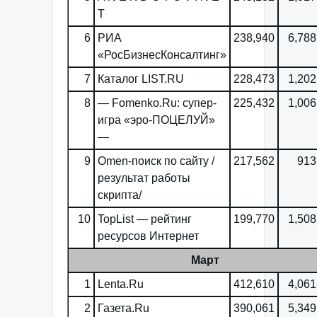
T
6
РИА
238,940
6,788
«РосБизнесКонсалтинг»
7
Каталог LIST.RU
228,473
1,202
8
— Fomenko.Ru: супер-
225,432
1,006
игра «эро-ПОЦЕЛУЙ»
—
9
Omen-поиск по сайту /
217,562
913
результат работы
скрипта/
10
TopList — рейтинг
199,770
1,508
ресурсов Интернет
Март
1
Lenta.Ru
412,610
4,061
2
Газета.Ru
390,061
5,349