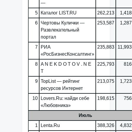
—
5
Каталог LIST.RU
262,213
1,418
6
Чертовы Кулички —
253,587
1,287
Развлекательный
портал
7
РИА
235,883
11,993
«РосБизнесКонсалтинг»
8
A N E K D O T O V . N E
225,793
816
T
9
TopList — рейтинг
213,075
1,723
ресурсов Интернет
10
Lovers.Ru: найди себе
198,615
756
«Любовника»
Июль
1
Lenta.Ru
388,326
4,832