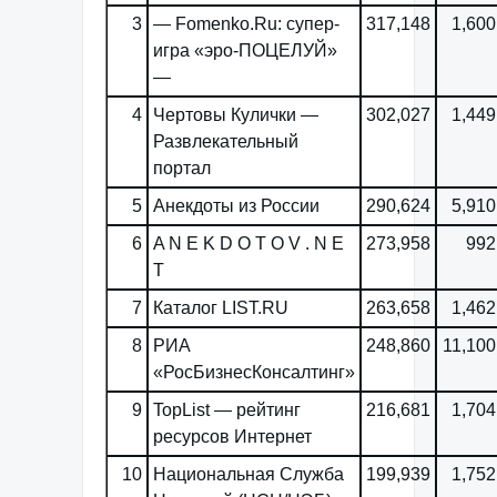
3
— Fomenko.Ru: супер-
317,148
1,600
игра «эро-ПОЦЕЛУЙ»
—
4
Чертовы Кулички —
302,027
1,449
Развлекательный
портал
5
Анекдоты из России
290,624
5,910
6
A N E K D O T O V . N E
273,958
992
T
7
Каталог LIST.RU
263,658
1,462
8
РИА
248,860
11,100
«РосБизнесКонсалтинг»
9
TopList — рейтинг
216,681
1,704
ресурсов Интернет
10
Национальная Служба
199,939
1,752