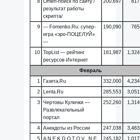
8
Omen-поиск по сайту /
200,697
817
результат работы
скрипта/
9
— Fomenko.Ru: супер-
190,090
765
игра «эро-ПОЦЕЛУЙ»
—
10
TopList — рейтинг
181,987
1,324
ресурсов Интернет
Февраль
1
Газета.Ru
332,000
4,234
2
Lenta.Ru
285,553
3,051
3
Чертовы Кулички —
252,260
1,314
Развлекательный
портал
4
Анекдоты из России
247,038
3,463
5
A N E K D O T O V . N E
245,182
1,017