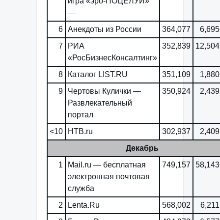
игра «эро-ПОЦЕЛУЙ»
—
6
Анекдоты из России
364,077
6,695
7
РИА
352,839
12,504
«РосБизнесКонсалтинг»
8
Каталог LIST.RU
351,109
1,880
9
Чертовы Кулички —
350,924
2,439
Развлекательный
портал
<10
НТВ.ru
302,937
2,409
Декабрь
1
Mail.ru — бесплатная
749,157
58,143
электронная почтовая
служба
2
Lenta.Ru
568,002
6,211