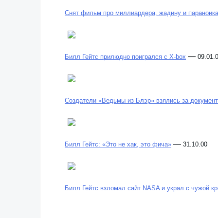
Снят фильм про миллиардера, жадину и параноика,
—
Билл Гейтс прилюдно поигрался с X-box
09.01.
Создатели «Ведьмы из Блэр» взялись за докумен
—
Билл Гейтс: «Это не хак, это фича»
31.10.00
Билл Гейтс взломал сайт NASA и украл с чужой к