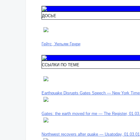
ДОСЬЕ
Гейтс, Уильям Генри
ССЫЛКИ ПО ТЕМЕ
Earthquake Disrupts Gates Speech — New York Times
Gates: the earth moved for me — The Register, 01.03
Northwest recovers after quake — Usatoday, 01.03.01