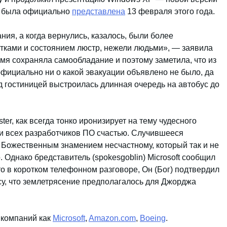
е была официально
представлена
13 февраля этого года.
ия, а когда вернулись, казалось, были более
тками и состоянием люстр, нежели людьми», — заявила
емя сохраняла самообладание и поэтому заметила, что из
официально ни о какой эвакуации объявлено не было, да
ед гостиницей выстроилась длинная очередь на автобус до
er, как всегда тонко иронизирует на тему чудесного
 и всех разработчиков ПО счастью. Случившееся
r Божественным знамением несчастному, который так и не
 Однако бредставитель (spokesgoblin) Microsoft сообщил
о в коротком телефонном разговоре, Он (Бог) подтвердил
у, что землетрясение предполагалось для Джорджа
 компаний как
Microsoft
,
Amazon.com
,
Boeing
.