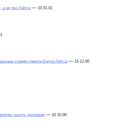
—
 а не про Гейтса
10.01.01
01
—
тальные съемки смерти Билла Гейтса
15.12.00
—
редитки тысячу долларов
10.10.00