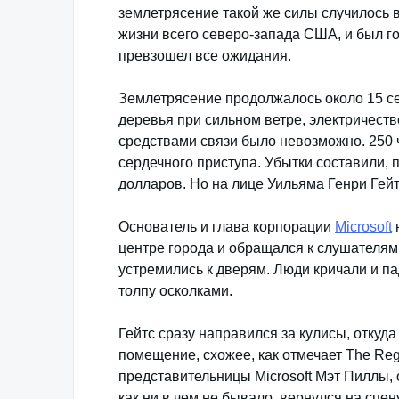
землетрясение такой же силы случилось в
жизни всего северо-запада США, и был г
превзошел все ожидания.
Землетрясение продолжалось около 15 се
деревья при сильном ветре, электричест
средствами связи было невозможно. 250 
сердечного приступа. Убытки составили,
долларов. Но на лице Уильяма Генри Гейтс
Основатель и глава корпорации
Microsoft
центре города и обращался к слушателям,
устремились к дверям. Люди кричали и па
толпу осколками.
Гейтс сразу направился за кулисы, откуд
помещение, схожее, как отмечает The Reg
представительницы Microsoft Мэт Пиллы, 
как ни в чем не бывало, вернулся на сц