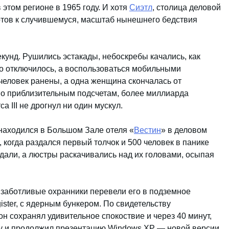
 этом регионе в 1965 году. И хотя
Сиэтл
, столица деловой
отов к случившемуся, масштаб нынешнего бедствия
кунд. Рушились эстакады, небоскребы качались, как
во отключилось, а воспользоваться мобильными
человек ранены, а одна женщина скончалась от
 по приблизительным подсчетам, более миллиарда
а III не дрогнул ни один мускул.
находился в Большом Зале отеля «
Вестин
» в деловом
 когда раздался первый толчок и 500 человек в панике
дали, а люстры раскачивались над их головами, осыпая
а заботливые охранники перевели его в подземное
ister, с ядерным бункером. По свидетельству
он сохранял удивительное спокоствие и через 40 минут,
ену и продолжил презентацию Windows XP — новой версии