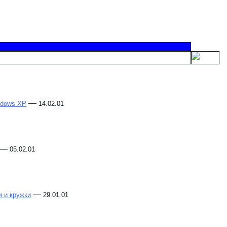
—
ndows XP
14.02.01
—
05.02.01
—
 и кружки
29.01.01