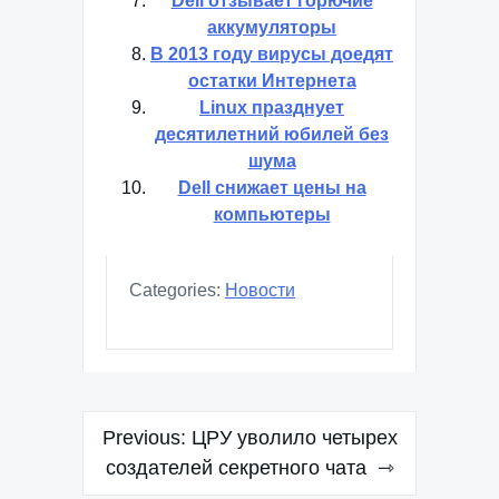
Dell отзывает горючие
аккумуляторы
В 2013 году вирусы доедят
остатки Интернета
Linux празднует
десятилетний юбилей без
шума
Dell снижает цены на
компьютеры
Categories:
Новости
Навигация
Previous:
ЦРУ уволило четырех
по
создателей секретного чата