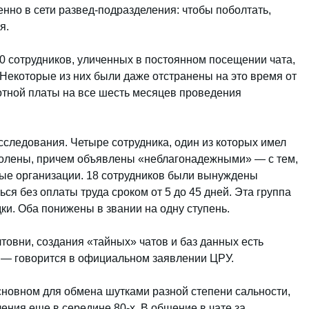
нно в сети развед-подразделения: чтобы поболтать,
я.
0 сотрудников, уличенных в постоянном посещении чата,
Некоторые из них были даже отстранены на это время от
отной платы на все шесть месяцев проведения
сследования. Четыре сотрудника, один из которых имел
уволены, причем объявлены «неблагонадежными» — с тем,
ные организации. 18 сотрудников были вынуждены
ся без оплаты труда сроком от 5 до 45 дней. Эта группа
ки. Оба понижены в звании на одну ступень.
товни, создания «тайных» чатов и баз данных есть
 — говорится в официальном заявлении ЦРУ.
сновном для обмена шутками разной степени сальности,
ления еще в середине 80-х. В общение в чате за