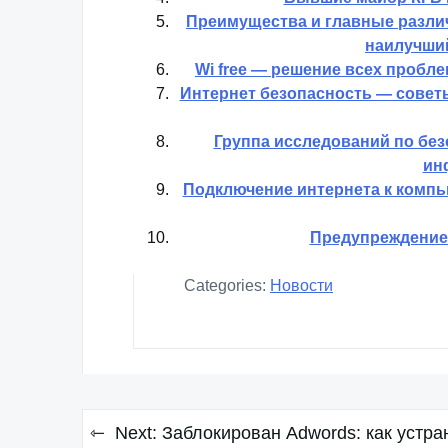
Преимущества и главные разли
наилучший
Wi free — решение всех пробл
Интернет безопасность — сове
Группа исследований по без
ин
Подключение интернета к компь
Предупреждение 
Categories:
Новости
Навигация
Next:
Заблокирован Adwords: как устра