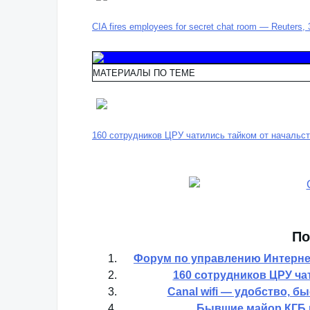
CIA fires employees for secret chat room — Reuters, 
МАТЕРИАЛЫ ПО ТЕМЕ
160 сотрудников ЦРУ чатились тайком от начальст
По
Форум по управлению Интерне
160 сотрудников ЦРУ ча
Canal wifi — удобство, б
Бывшие майор КГБ и