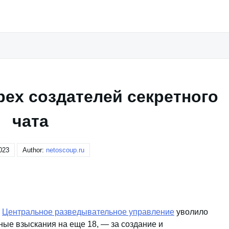
ех создателей секретного
чата
023
Author:
netoscoup.ru
,
Центральное разведывательное управление
уволило
ные взыскания на еще 18, — за создание и