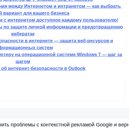
чия между Интернетом и интранетом — как выбрать
 вариант для вашего бизнеса
ем с интернетом доступное каждому пользователю!
ты по защите личной информации и предотвращению
кибератак
опасности в интернете — защита веб-ресурсов и
формационных систем
ютеру на операционной системе Windows 7 — шаг за
шагом
об интернет-безопасности в Outlook
нить проблемы с контекстной рекламой Google и вер