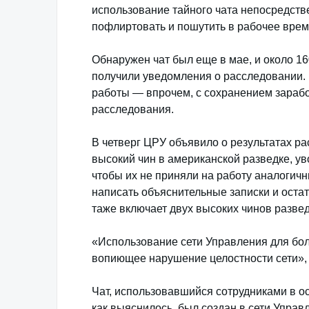
использование тайного чата непосредстве
пофлиртовать и пошутить в рабочее врем
Обнаружен чат был еще в мае, и около 16
получили уведомления о расследовании. 
работы — впрочем, с сохранением зараб
расследования.
В четверг ЦРУ объявило о результатах ра
высокий чин в американской разведке, 
чтобы их не приняли на работу аналогич
написать объяснительные записки и остать
таже включает двух высоких чинов развед
«Использование сети Управления для бол
вопиющее нарушение целостности сети»,
Чат, использовавшийся сотрудниками в о
как выяснилось, был создан в сети Управ