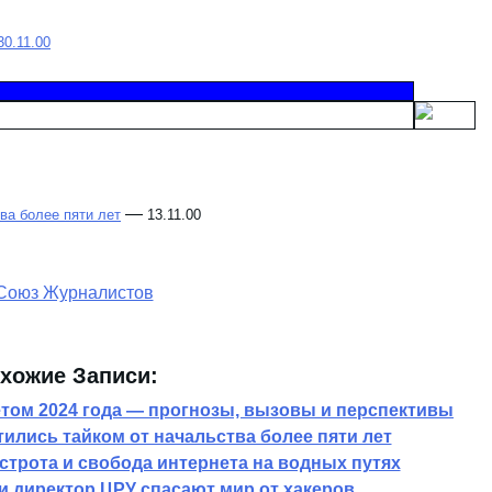
30.11.00
—
ва более пяти лет
13.11.00
хожие Записи:
том 2024 года — прогнозы, вызовы и перспективы
тились тайком от начальства более пяти лет
ыстрота и свобода интернета на водных путях
 директор ЦРУ спасают мир от хакеров