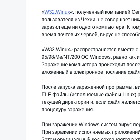
«
W32.Winux
«, полученный компанией Cen
пользователя из Чехии, не совершает ник
заразил еще ни одного компьютера. К том
время почтовых червей, вирус не способе
«W32.Winux» распространяется вместе 
95/98/Me/NT/200 OC Windows, равно как 
Заражение компьютера происходит после 
вложенный в электронное послание файл
После запуска зараженной программы, в
ELF-файлы (исполняемые файлы Linux) р
текущей директории и, если файл являе
процедуру заражения.
При заражении Windows-систем вирус пе
При заражении исполняемых приложений L
Затем оригинальный код сохраняется в х