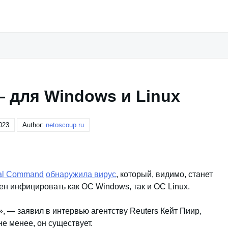
 для Windows и Linux
023
Author:
netoscoup.ru
al Command
обнаружила вирус
, который, видимо, станет
ен инфицировать как ОС Windows, так и ОС Linux.
, — заявил в интервью агентству Reuters Кейт Пиир,
не менее, он существует.