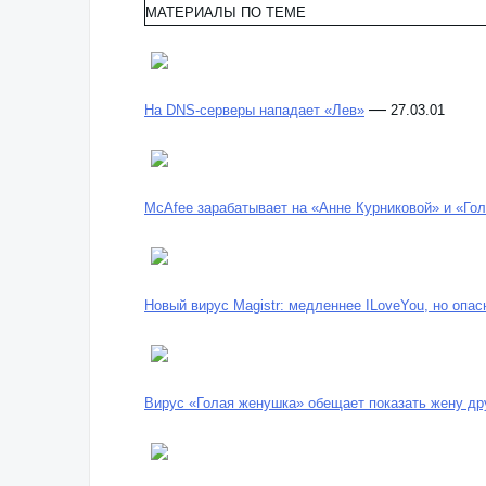
МАТЕРИАЛЫ ПО ТЕМЕ
—
На DNS-серверы нападает «Лев»
27.03.01
McAfee зарабатывает на «Анне Курниковой» и «Го
Новый вирус Magistr: медленнее ILoveYou, но опа
Вирус «Голая женушка» обещает показать жену др