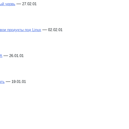
—
ый червь
27.02.01
—
свои продукты под Linux
02.02.01
—
SA
26.01.01
—
ать
19.01.01