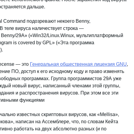
остраняется дальше.
al Command подозревают некоего Benny,
В теле вируса наличествует строка —
s by Benny/29A» («Win32/Linux.Winux, мультиплатформный
ogram is covered by GPL» («Эта программа
).
Lecense — это
Генеральная общественная лицензия GNU
,
ие ПО, доступ к его исходному коду и право изменять
свободных программах. Группа программистов 29А уже
аждый новый вирус, написанный членами этой группы,
здания и распространения вирусов. При этом все эти
уктивными функциями
чально известных скриптовых вирусов, как «Mellisa»,
кова», написан на Ассемблере, что, по словам Кейта
тивно работать на двух абсолютно разных (и по