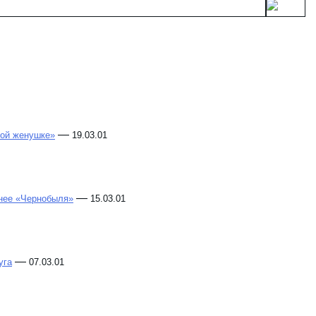
—
лой женушке»
19.03.01
—
снее «Чернобыля»
15.03.01
—
уга
07.03.01