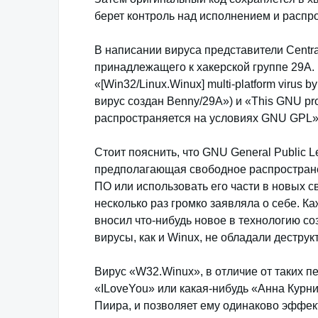
берет контроль над исполнением и распр
В написании вируса представители Centr
принадлежащего к хакерской группе 29А. 
«[Win32/Linux.Winux] multi-platform viru
вирус создан Benny/29A») и «This GNU pr
распространяется на условиях GNU GPL»
Стоит пояснить, что GNU General Public 
предполагающая свободное распространен
ПО или использовать его части в новых 
несколько раз громко заявляла о себе. К
вносил что-нибудь новое в технологию со
вирусы, как и Winux, не обладали дестр
Вирус «W32.Winux», в отличие от таких пе
«ILoveYou» или какая-нибудь «Анна Курни
Пиира, и позволяет ему одинаково эффек