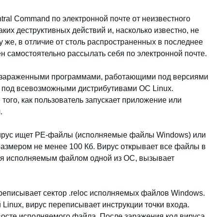
tral Command по электронной почте от неизвестного
аких деструктивных действий и, насколько известно, не
у же, в отличие от столь распространенных в последнее
н самостоятельно рассылать себя по электронной почте.
с зараженными программами, работающими под версиями
и под всевозможными дистрибутивами OC Linux.
того, как пользователь запускает приложение или
.
ирус ищет PE-файлы (исполняемые файлы Windows) или
азмером не менее 100 Кб. Вирус открывает все файлы в
тся исполняемым файлом одной из ОС, вызывает
реписывает сектор .reloc исполняемых файлов Windows.
inux, вирус переписывает инструкции точки входа.
восте исполняемого файла. После заражения код вируса