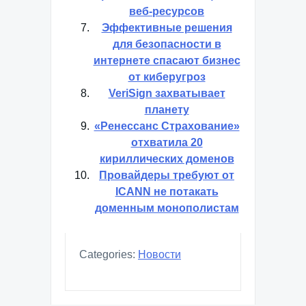
веб-ресурсов
Эффективные решения
для безопасности в
интернете спасают бизнес
от киберугроз
VeriSign захватывает
планету
«Ренессанс Страхование»
отхватила 20
кириллических доменов
Провайдеры требуют от
ICANN не потакать
доменным монополистам
Categories:
Новости