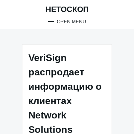
Skip
НЕТОСКОП
to
content
OPEN MENU
VeriSign
распродает
информацию о
клиентах
Network
Solutions