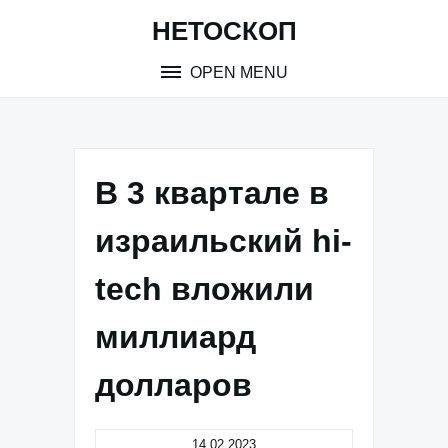
Skip
НЕТОСКОП
to
content
OPEN MENU
В 3 квартале в
израильский hi-
tech вложили
миллиард
долларов
14.02.2023