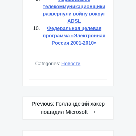
Израильский закон о
связи поддерживает
порносайты
Израильские
телекоммуникационщики
развернули войну вокруг
ADSL
Федеральная целевая
программа «Электронная
Россия 2001-2010»
Categories:
Новости
Навигация
Previous:
Голландский хакер
по
пощадил Microsoft