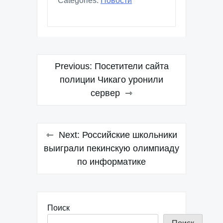
Categories:
Новости
Навигация
Previous:
Посетители сайта
по
полиции Чикаго уронили
сервер
записям
Next:
Российские школьники
выиграли пекинскую олимпиаду
по информатике
Поиск