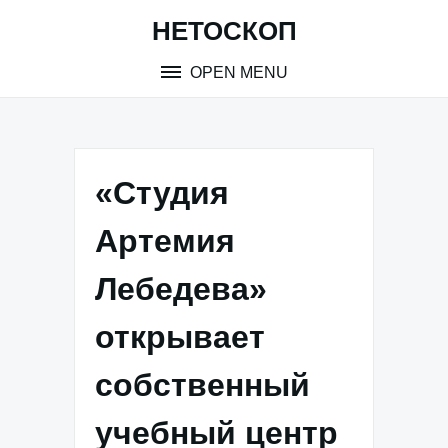
Skip
НЕТОСКОП
to
content
OPEN MENU
«Студия
Артемия
Лебедева»
открывает
собственный
учебный центр