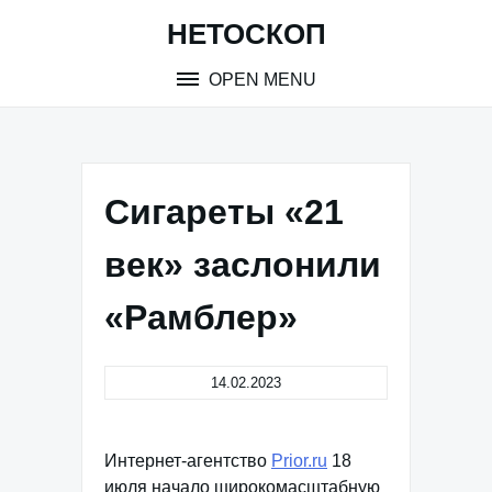
Skip
НЕТОСКОП
to
content
OPEN MENU
Сигареты «21
век» заслонили
«Рамблер»
14.02.2023
Интернет-агентство
Prior.ru
18
июля начало широкомасштабную