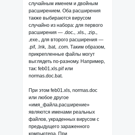
случайным именем и двойным
расширением. Оба расширения
также выбираются вирусом
случайно из набора: для первого
расширения — .doc., .xls., .zip.,
,exe., для второго расширения —
.pif, .lnk, .bat, .com. Таким образом,
прикрепленные файлы могут
выглядеть по-разному. Например,
так: feb01.xls.pif или
normas.doc.bat.
При этом feb01.xls, normas.doc
или любое другое
«имя_файла.расширение»
являются именами реальных
файлов, украденных вирусом с
предыдущего зараженного
компьютера. При