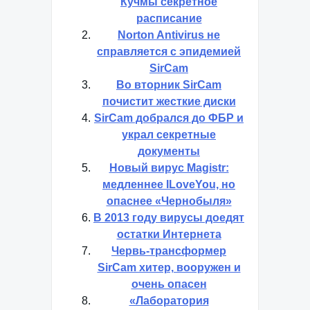
Кучмы секретное
расписание
Norton Antivirus не
справляется с эпидемией
SirCam
Во вторник SirCam
почистит жесткие диски
SirCam добрался до ФБР и
украл секретные
документы
Новый вирус Magistr:
медленнее ILoveYou, но
опаснее «Чернобыля»
В 2013 году вирусы доедят
остатки Интернета
Червь-трансформер
SirCam хитер, вооружен и
очень опасен
«Лаборатория