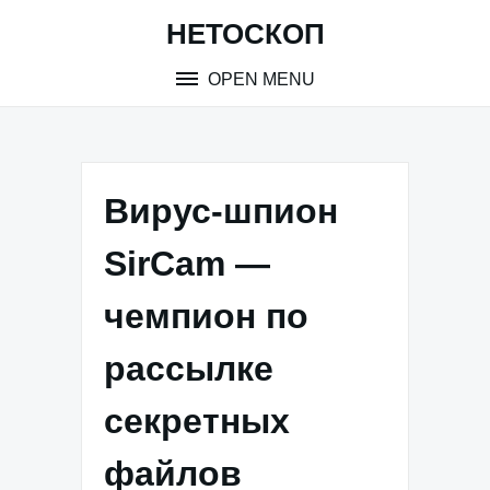
Skip
НЕТОСКОП
to
content
OPEN MENU
Вирус-шпион
SirCam —
чемпион по
рассылке
секретных
файлов