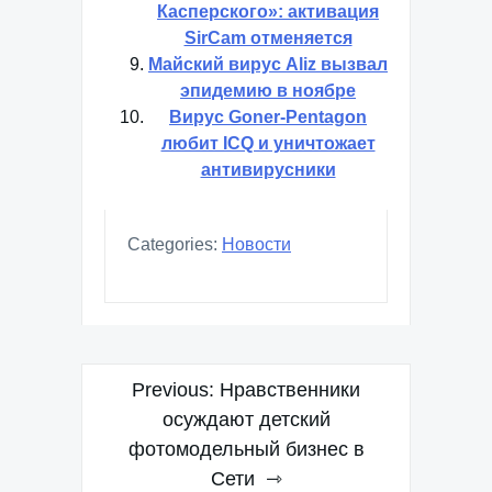
Касперского»: активация
SirCam отменяется
Майский вирус Aliz вызвал
эпидемию в ноябре
Вирус Goner-Pentagon
любит ICQ и уничтожает
антивирусники
Categories:
Новости
Навигация
Previous:
Нравственники
по
осуждают детский
фотомодельный бизнес в
записям
Сети