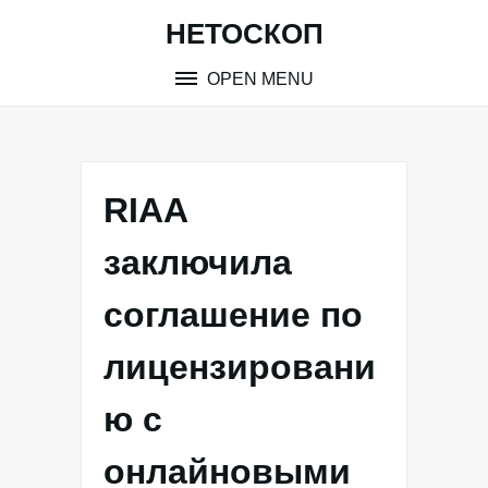
Skip
НЕТОСКОП
to
content
OPEN MENU
RIAA
заключила
соглашение по
лицензировани
ю с
онлайновыми