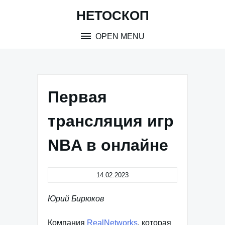
Skip
НЕТОСКОП
to
content
OPEN MENU
Первая
трансляция игр
NBA в онлайне
14.02.2023
Юрий Бирюков
Компания
RealNetworks
, которая