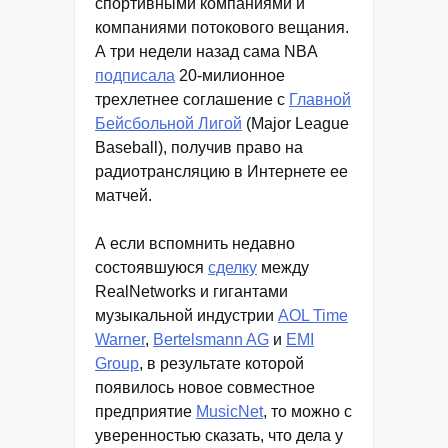
спортивными компаниями и
компаниями потокового вещания.
А три недели назад сама NBA
подписала
20-милионное
трехлетнее соглашение с
Главной
Бейсбольной Лигой
(Major League
Baseball), получив право на
радиотрансляцию в Интернете ее
матчей.
А если вспомнить недавно
состоявшуюся
сделку
между
RealNetworks и гигантами
музыкальной индустрии
AOL Time
Warner
,
Bertelsmann AG
и
EMI
Group
, в результате которой
появилось новое совместное
предприятие
MusicNet
, то можно с
уверенностью сказать, что дела у