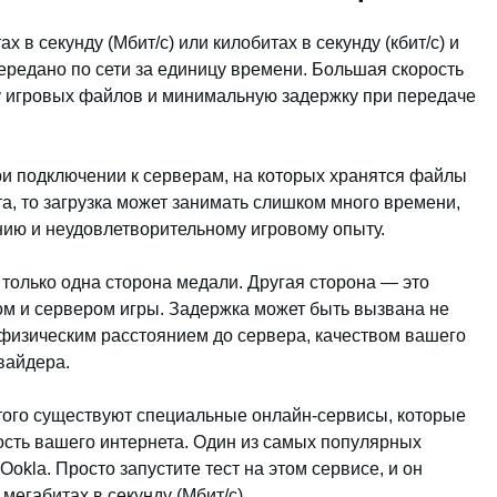
 в секунду (Мбит/с) или килобитах в секунду (кбит/с) и
ередано по сети за единицу времени. Большая скорость
у игровых файлов и минимальную задержку при передаче
при подключении к серверам, на которых хранятся файлы
та, то загрузка может занимать слишком много времени,
нию и неудовлетворительному игровому опыту.
о только одна сторона медали. Другая сторона — это
м и сервером игры. Задержка может быть вызвана не
 физическим расстоянием до сервера, качеством вашего
вайдера.
этого существуют специальные онлайн-сервисы, которые
сть вашего интернета. Один из самых популярных
Ookla. Просто запустите тест на этом сервисе, и он
мегабитах в секунду (Мбит/с).