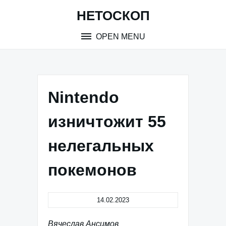
Skip
НЕТОСКОП
to
content
OPEN MENU
Nintendo
изничтожит 55
нелегальных
покемонов
14.02.2023
Вячеслав Ансимов