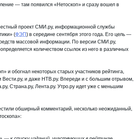
вление — там появился «Нетоскоп» и сразу вошел в
местный проект СМИ.ру, информационной службы
ики» (
ФЭП
) в середине сентября этого года. Его цель —
средств массовой информации. По версии СМИ.ру,
 определяется количеством ссылок из него в различных
п» и обогнал некоторых старых участников рейтинга,
и Вести.ру, и даже НТВ.ру. Впереди и с большим отрывом,
а.ру, Страна.ру, Лента.ру. Утро.ру идет уже с меньшим
естили обширный комментарий, несколько неожиданный,
тоскопа»:
ь — к списку изданий, участвующих в рейтинге,