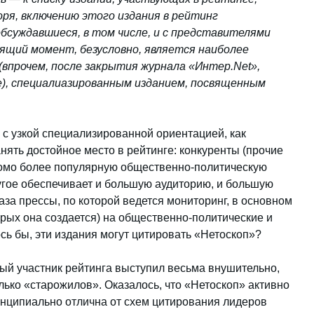
ря, включению этого издания в рейтинг
бсуждавшиеся, в том числе, и с представителями
ящий момент, безусловно, является наиболее
впрочем, после закрытия журнала «Интер.Net»,
е), специалиазированным изданием, посвященным
с узкой специализированной ориентацией, как
анять достойное место в рейтинге: конкуренты (прочие
домо более популярную общественно-политическую
ругое обеспечивает и большую аудиторию, и большую
аза прессы, по которой ведется мониторинг, в основном
орых она создается) на общественно-политические и
сь бы, эти издания могут цитировать «Нетоскоп»?
ый участник рейтинга выступил весьма внушительно,
лько «старожилов». Оказалось, что «Нетоскоп» активно
нципиально отлична от схем цитирования лидеров