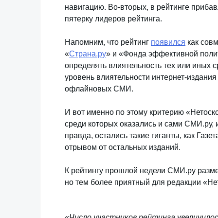
навигацию. Во-вторых, в рейтинге приба
пятерку лидеров рейтинга.
Напомним, что рейтинг
появился
как сов
«
Страна.ру
» и «Фонда эффективной полит
определять влиятельность тех или иных 
уровень влиятельности интернет-издания
офлайновых СМИ.
И вот именно по этому критерию «Нетоско
среди которых оказались и сами СМИ.ру, 
правда, остались такие гиганты, как Газет
отрывом от остальных изданий.
К рейтингу прошлой недели СМИ.ру разм
но тем более приятный для редакции «Не
«Число участников рейтинга увеличилос