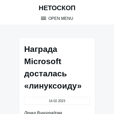
Skip
НЕТОСКОП
to
content
OPEN MENU
Награда
Microsoft
досталась
«линуксоиду»
14.02.2023
Ленка Виноградова