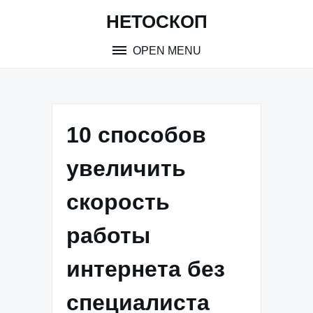
Skip
НЕТОСКОП
to
content
OPEN MENU
10 способов
увеличить
скорость
работы
интернета без
специалиста