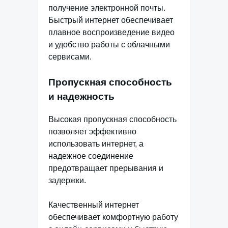
получение электронной почты.
Быстрый интернет обеспечивает
плавное воспроизведение видео
и удобство работы с облачными
сервисами.
Пропускная способность
и надежность
Высокая пропускная способность
позволяет эффективно
использовать интернет, а
надежное соединение
предотвращает прерывания и
задержки.
Качественный интернет
обеспечивает комфортную работу