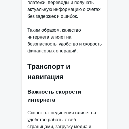
платежи, переводы и получать
актуальную информацию о счетах
без задержек и ошибок.
Таким образом, качество
интернета влияет на
безопасность, удобство и скорость
финансовых операций.
Транспорт и
навигация
Важность скорости
интернета
Скорость соединения влияет на
удобство работы с веб-
страницами, загрузку медиа и