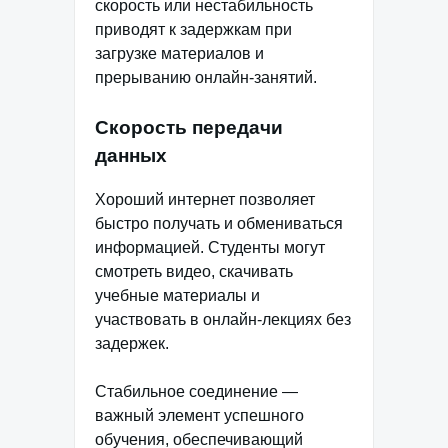
скорость или нестабильность
приводят к задержкам при
загрузке материалов и
прерыванию онлайн-занятий.
Скорость передачи
данных
Хороший интернет позволяет
быстро получать и обмениваться
информацией. Студенты могут
смотреть видео, скачивать
учебные материалы и
участвовать в онлайн-лекциях без
задержек.
Стабильное соединение —
важный элемент успешного
обучения, обеспечивающий