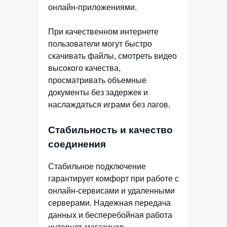
онлайн-приложениями.
При качественном интернете
пользователи могут быстро
скачивать файлы, смотреть видео
высокого качества,
просматривать объемные
документы без задержек и
наслаждаться играми без лагов.
Стабильность и качество
соединения
Стабильное подключение
гарантирует комфорт при работе с
онлайн-сервисами и удаленными
серверами. Надежная передача
данных и бесперебойная работа