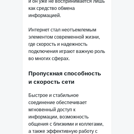
и он уже не воспринимается лишь
как средство обмена
информацией.
Интернет стал неотъемлемым
элементом современной жизни,
где скорость и надежность
подключения играют важную роль
во многих сферах.
Пропускная способность
и скорость сети
Быстрое и стабильное
соединение обеспечивает
мгновенный доступ к
информации, возможность
общения с близкими и коллегами,
а также эффективную работу с