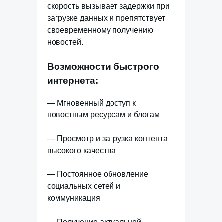
скорость вызывает задержки при
загрузке данных и препятствует
своевременному получению
новостей.
Возможности быстрого
интернета:
— Мгновенный доступ к
новостным ресурсам и блогам
— Просмотр и загрузка контента
высокого качества
— Постоянное обновление
социальных сетей и
коммуникация
— Получение актуальной