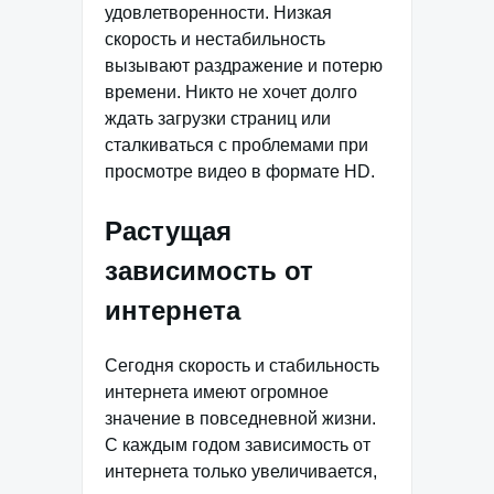
удовлетворенности. Низкая
скорость и нестабильность
вызывают раздражение и потерю
времени. Никто не хочет долго
ждать загрузки страниц или
сталкиваться с проблемами при
просмотре видео в формате HD.
Растущая
зависимость от
интернета
Сегодня скорость и стабильность
интернета имеют огромное
значение в повседневной жизни.
С каждым годом зависимость от
интернета только увеличивается,