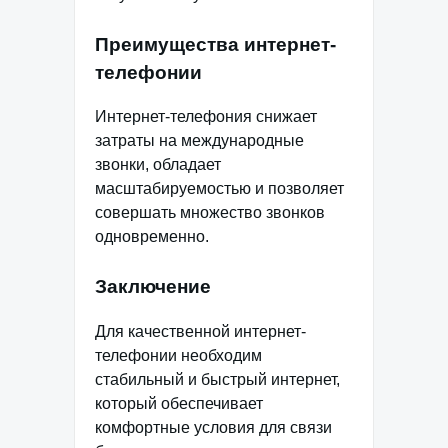
Преимущества интернет-
телефонии
Интернет-телефония снижает
затраты на международные
звонки, обладает
масштабируемостью и позволяет
совершать множество звонков
одновременно.
Заключение
Для качественной интернет-
телефонии необходим
стабильный и быстрый интернет,
который обеспечивает
комфортные условия для связи