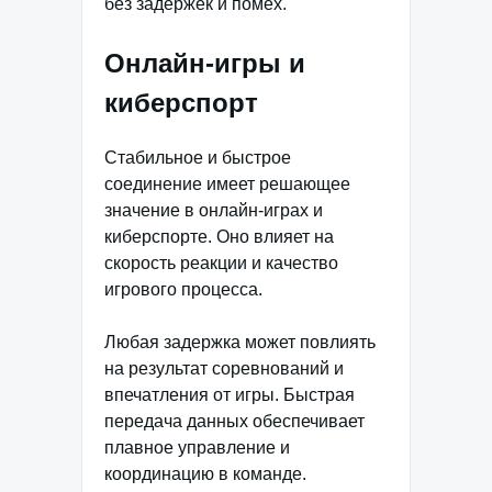
без задержек и помех.
Онлайн-игры и
киберспорт
Стабильное и быстрое
соединение имеет решающее
значение в онлайн-играх и
киберспорте. Оно влияет на
скорость реакции и качество
игрового процесса.
Любая задержка может повлиять
на результат соревнований и
впечатления от игры. Быстрая
передача данных обеспечивает
плавное управление и
координацию в команде.