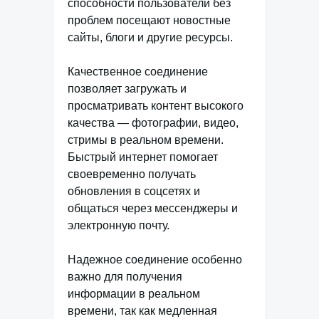
способности пользователи без
проблем посещают новостные
сайты, блоги и другие ресурсы.
Качественное соединение
позволяет загружать и
просматривать контент высокого
качества — фотографии, видео,
стримы в реальном времени.
Быстрый интернет помогает
своевременно получать
обновления в соцсетях и
общаться через мессенджеры и
электронную почту.
Надежное соединение особенно
важно для получения
информации в реальном
времени, так как медленная