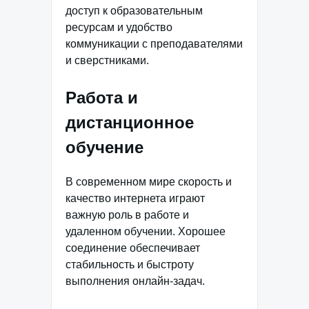
доступ к образовательным
ресурсам и удобство
коммуникации с преподавателями
и сверстниками.
Работа и
дистанционное
обучение
В современном мире скорость и
качество интернета играют
важную роль в работе и
удаленном обучении. Хорошее
соединение обеспечивает
стабильность и быстроту
выполнения онлайн-задач.