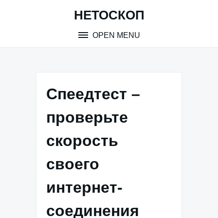
Skip
НЕТОСКОП
to
content
OPEN MENU
Спеедтест –
проверьте
скорость
своего
интернет-
соединения