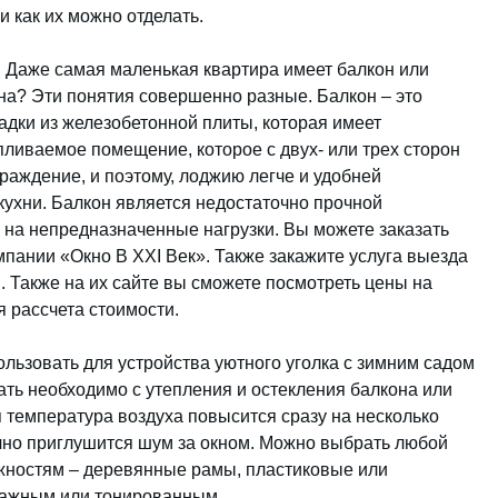
и как их можно отделать.
Даже самая маленькая квартира имеет балкон или
на? Эти понятия совершенно разные. Балкон – это
дки из железобетонной плиты, которая имеет
пливаемое помещение, которое с двух- или трех сторон
граждение, и поэтому, лоджию легче и удобней
ухни. Балкон является недостаточно прочной
ь на непредназначенные нагрузки. Вы можете заказать
мпании «Окно В XXI Век». Также закажите услуга выезда
. Также на их сайте вы сможете посмотреть цены на
я рассчета стоимости.
ользовать для устройства уютного уголка с зимним садом
ать необходимо с утепления и остекления балкона или
 температура воздуха повысится сразу на несколько
очно приглушится шум за окном. Можно выбрать любой
ожностям – деревянные рамы, пластиковые или
ражным или тонированным.