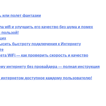
 или полет фантазии
а wifi и улучшить его качество без шума и помех
с пользой!
щих
высить быстроту подключения к Интернету
ге
та WiFi — как проверить скорость и качество
ому интернету без провайдера — полная инструкция
с интернетом доступное каждому пользователю!