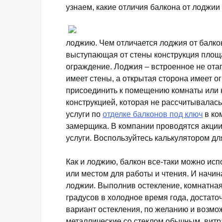
узнаем, какие отличия балкона от лоджии 
лоджию. Чем отличается лоджия от балко
выступающая от стены конструкция площа
ограждение. Лоджия – встроенное не ота
имеет стены, а открытая сторона имеет о
присоединить к помещению комнаты или к
конструкцией, которая не рассчитывалас
услуги по
отделке балконов под ключ
в ко
замерщика. В компании проводятся акции
услуги. Воспользуйтесь калькулятором дл
Как и лоджию, балкон все-таки можно исп
или местом для работы и чтения. И начин
лоджии. Выполнив остекление, комнатная
градусов в холодное время года, достат
вариант остекления, по желанию и возм
металлические со стеклом обычным, вит