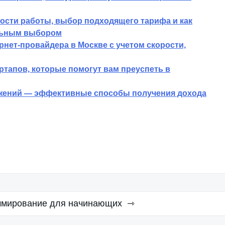
сти работы, выбор подходящего тарифа и как
льным выбором
нет-провайдера в Москве с учетом скорости,
ртапов, которые помогут вам преуспеть в
ожений — эффективные способы получения дохода
ммирование для начинающих