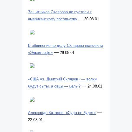
Защитников Склярова не пустили к
—
американскому посольству
30.08.01
В обвинение по делу Склярова включили
—
«Элкомсофт»
29.08.01
«США vs. Дмитрий Скляров» — волки
—
будут сыты, а овцы — целы?
24.08.01
—
Александр Каталов: «Суда не будет»
22.08.01