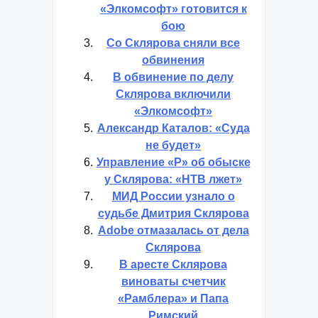
«Элкомсофт» готовится к
бою
Со Склярова сняли все
обвинения
В обвинение по делу
Склярова включили
«Элкомсофт»
Александр Каталов: «Суда
не будет»
Управление «Р» об обыске
у Склярова: «НТВ лжет»
МИД России узнало о
судьбе Дмитрия Склярова
Adobe отмазалась от дела
Склярова
В аресте Склярова
виноваты счетчик
«Рамблера» и Папа
Римский