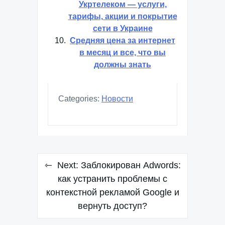
Укртелеком — услуги,
тарифы, акции и покрытие
сети в Украине
Средняя цена за интернет
в месяц и все, что вы
должны знать
Categories:
Новости
Навигация
Next:
Заблокирован Adwords:
по
как устранить проблемы с
контекстной рекламой Google и
записям
вернуть доступ?